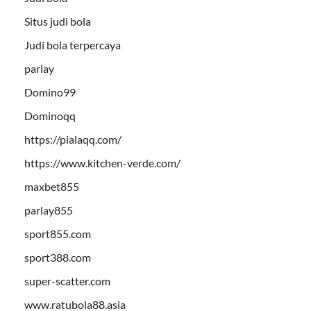
Situs judi bola
Judi bola terpercaya
parlay
Domino99
Dominoqq
https://pialaqq.com/
https://www.kitchen-verde.com/
maxbet855
parlay855
sport855.com
sport388.com
super-scatter.com
www.ratubola88.asia