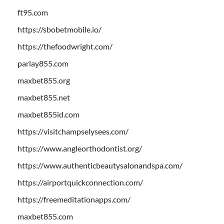
ft95.com
https://sbobetmobile.io/
https://thefoodwright.com/
parlay855.com
maxbet855.org
maxbet855.net
maxbet855id.com
https://visitchampselysees.com/
https://www.angleorthodontist.org/
https://www.authenticbeautysalonandspa.com/
https://airportquickconnection.com/
https://freemeditationapps.com/
maxbet855.com