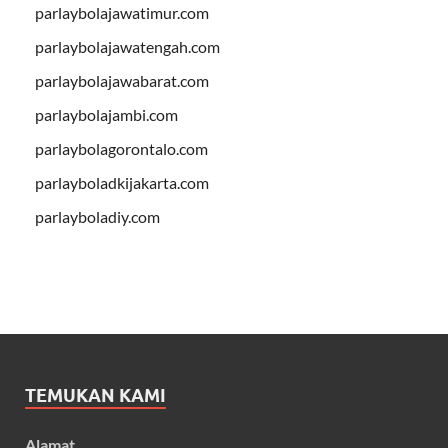
parlaybolajawatimur.com
parlaybolajawatengah.com
parlaybolajawabarat.com
parlaybolajambi.com
parlaybolagorontalo.com
parlayboladkijakarta.com
parlayboladiy.com
TEMUKAN KAMI
Alamat