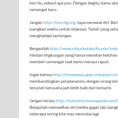
hari itu, sekecil apa pun. Dengan begitu, kamu a
semangat baru.
Jangan
http://live.t4g.org/
lupa merawat diri. Ber
luangkan waktu untuk relaksasi. Tubuh yang sehat
menghadapi tantangan.
Bergaullah
http://www.sbbucketdev.fiu.edu/inde
Hindari lingkungan yang hanya menebar keluhan.
memberi semangat saat kamu merasa rapuh.
Ingat bahwa
http://homeaway.apps.onespace.co
membandingkan perjalananmu dengan orang lain. 
teruslah berusaha jadi lebih baik dari kemarin.
Jangan terlalu
http://statictest.massappeal.com
Belajarlah memaafkan diri ketika gagal, lalu bang
seberapa sering kita mau mencoba lagi.