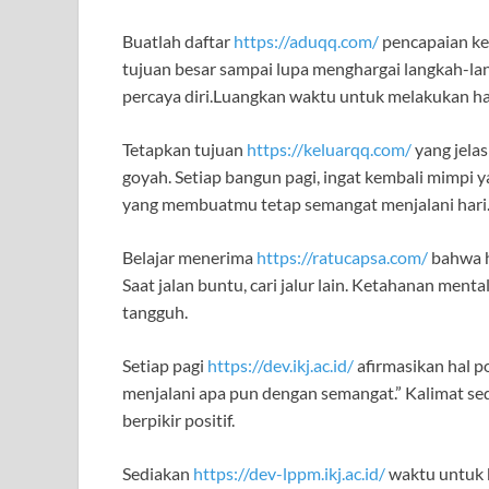
Buatlah daftar
https://aduqq.com/
pencapaian kec
tujuan besar sampai lupa menghargai langkah-l
percaya diri.Luangkan waktu untuk melakukan ha
Tetapkan tujuan
https://keluarqq.com/
yang jelas
goyah. Setiap bangun pagi, ingat kembali mimpi y
yang membuatmu tetap semangat menjalani hari
Belajar menerima
https://ratucapsa.com/
bahwa hi
Saat jalan buntu, cari jalur lain. Ketahanan ment
tangguh.
Setiap pagi
https://dev.ikj.ac.id/
afirmasikan hal po
menjalani apa pun dengan semangat.” Kalimat s
berpikir positif.
Sediakan
https://dev-lppm.ikj.ac.id/
waktu untuk b