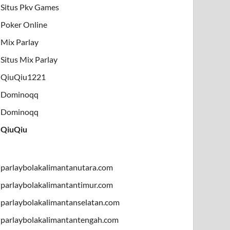
Situs Pkv Games
Poker Online
Mix Parlay
Situs Mix Parlay
QiuQiu1221
Dominoqq
Dominoqq
QiuQiu
parlaybolakalimantanutara.com
parlaybolakalimantantimur.com
parlaybolakalimantanselatan.com
parlaybolakalimantantengah.com