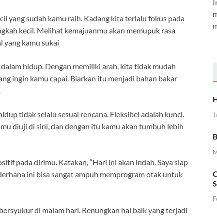
I
m
il yang sudah kamu raih. Kadang kita terlalu fokus pada
m
angkah kecil. Melihat kemajuanmu akan memupuk rasa
l yang kamu sukai
 dalam hidup. Dengan memiliki arah, kita tidak mudah
ang ingin kamu capai. Biarkan itu menjadi bahan bakar
.
H
dup tidak selalu sesuai rencana. Fleksibel adalah kunci.
J
almu diuji di sini, dan dengan itu kamu akan tumbuh lebih
B
M
sitif pada dirimu. Katakan, “Hari ini akan indah. Saya siap
C
ederhana ini bisa sangat ampuh memprogram otak untuk
S
F
ersyukur di malam hari. Renungkan hal baik yang terjadi