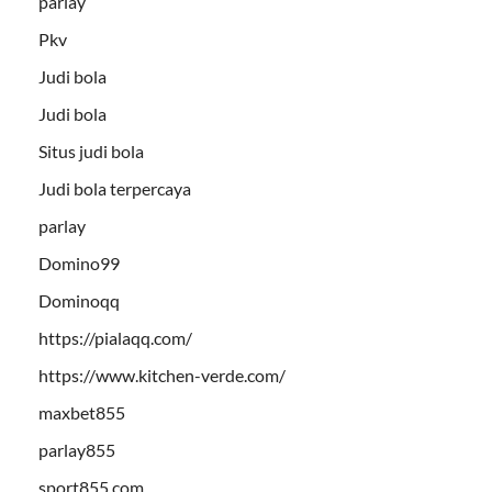
parlay
Pkv
Judi bola
Judi bola
Situs judi bola
Judi bola terpercaya
parlay
Domino99
Dominoqq
https://pialaqq.com/
https://www.kitchen-verde.com/
maxbet855
parlay855
sport855.com