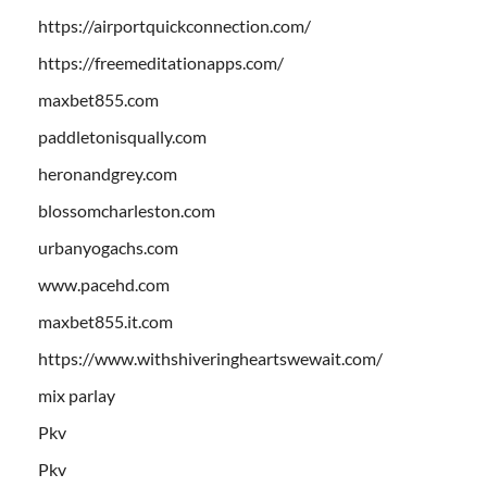
https://airportquickconnection.com/
https://freemeditationapps.com/
maxbet855.com
paddletonisqually.com
heronandgrey.com
blossomcharleston.com
urbanyogachs.com
www.pacehd.com
maxbet855.it.com
https://www.withshiveringheartswewait.com/
mix parlay
Pkv
Pkv