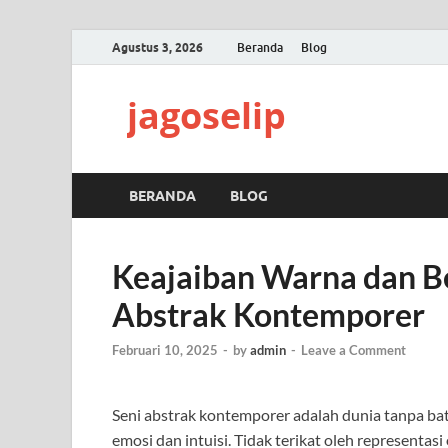
Agustus 3, 2026
Beranda
Blog
jagoselip
BERANDA
BLOG
Keajaiban Warna dan B
Abstrak Kontemporer
Februari 10, 2025
-
by
admin
-
Leave a Comment
Seni abstrak kontemporer adalah dunia tanpa ba
emosi dan intuisi. Tidak terikat oleh representas