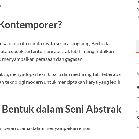
I
.
m
m
k Kontemporer?
erusaha meniru dunia nyata secara langsung. Berbeda
atau sosok tertentu, seni abstrak lebih mengandalkan
tuk menyampaikan perasaan dan gagasan.
H
J
ktu, mengadopsi teknik baru dan media digital. Beberapa
n teknologi modern untuk menciptakan karya yang lebih
B
M
 Bentuk dalam Seni Abstrak
C
S
F
an peran utama dalam menyampaikan emosi: