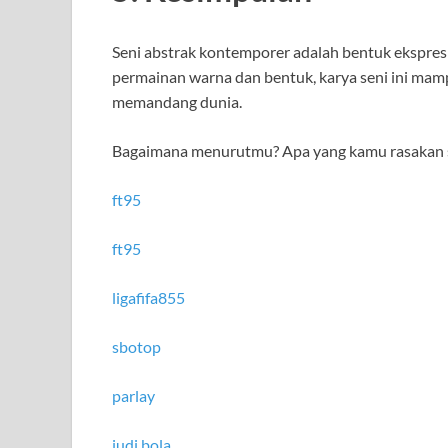
Seni abstrak kontemporer adalah bentuk ekspre
permainan warna dan bentuk, karya seni ini ma
memandang dunia.
Bagaimana menurutmu? Apa yang kamu rasakan sa
ft95
ft95
ligafifa855
sbotop
parlay
judi bola