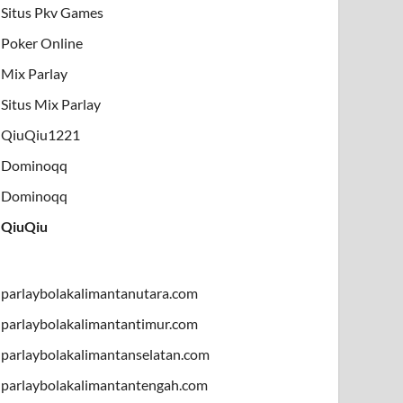
Situs Pkv Games
Poker Online
Mix Parlay
Situs Mix Parlay
QiuQiu1221
Dominoqq
Dominoqq
QiuQiu
parlaybolakalimantanutara.com
parlaybolakalimantantimur.com
parlaybolakalimantanselatan.com
parlaybolakalimantantengah.com