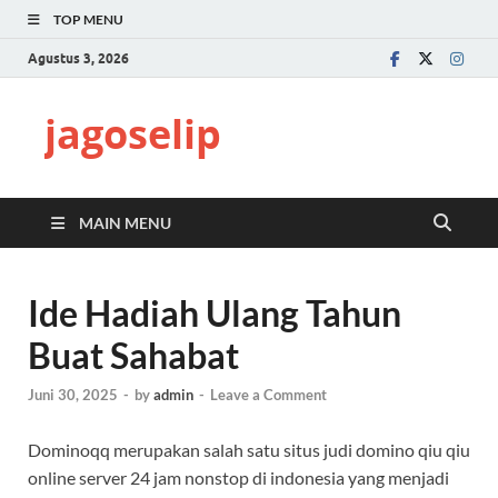
TOP MENU
Agustus 3, 2026
jagoselip
MAIN MENU
Ide Hadiah Ulang Tahun
Buat Sahabat
Juni 30, 2025
-
by
admin
-
Leave a Comment
Dominoqq merupakan salah satu situs judi domino qiu qiu
online server 24 jam nonstop di indonesia yang menjadi