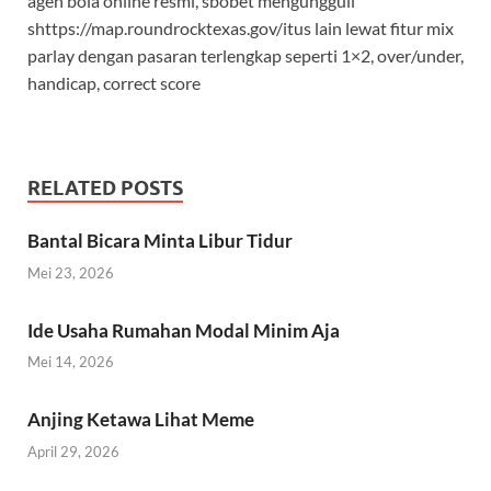
agen bola online resmi, sbobet mengungguli
shttps://map.roundrocktexas.gov/itus lain lewat fitur mix
parlay dengan pasaran terlengkap seperti 1×2, over/under,
handicap, correct score
RELATED POSTS
Bantal Bicara Minta Libur Tidur
Mei 23, 2026
Ide Usaha Rumahan Modal Minim Aja
Mei 14, 2026
Anjing Ketawa Lihat Meme
April 29, 2026