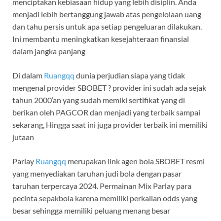
menciptakan kebiasaan hidup yang lebih disiplin. Anda
menjadi lebih bertanggung jawab atas pengelolaan uang
dan tahu persis untuk apa setiap pengeluaran dilakukan.
Ini membantu meningkatkan kesejahteraan finansial
dalam jangka panjang
Di dalam
Ruangqq
dunia perjudian siapa yang tidak
mengenal provider SBOBET ? provider ini sudah ada sejak
tahun 2000’an yang sudah memiki sertifikat yang di
berikan oleh PAGCOR dan menjadi yang terbaik sampai
sekarang, Hingga saat ini juga provider terbaik ini memiliki
jutaan
Parlay
Ruangqq
merupakan link agen bola SBOBET resmi
yang menyediakan taruhan judi bola dengan pasar
taruhan terpercaya 2024. Permainan Mix Parlay para
pecinta sepakbola karena memiliki perkalian odds yang
besar sehingga memiliki peluang menang besar