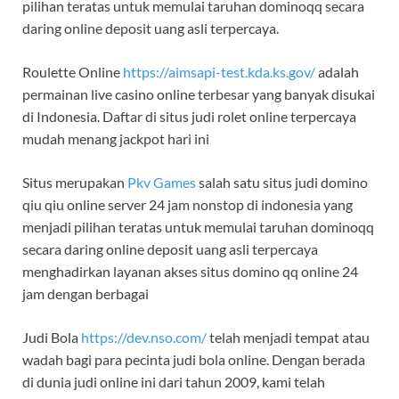
pilihan teratas untuk memulai taruhan dominoqq secara
daring online deposit uang asli terpercaya.
Roulette Online
https://aimsapi-test.kda.ks.gov/
adalah
permainan live casino online terbesar yang banyak disukai
di Indonesia. Daftar di situs judi rolet online terpercaya
mudah menang jackpot hari ini
Situs merupakan
Pkv Games
salah satu situs judi domino
qiu qiu online server 24 jam nonstop di indonesia yang
menjadi pilihan teratas untuk memulai taruhan dominoqq
secara daring online deposit uang asli terpercaya
menghadirkan layanan akses situs domino qq online 24
jam dengan berbagai
Judi Bola
https://dev.nso.com/
telah menjadi tempat atau
wadah bagi para pecinta judi bola online. Dengan berada
di dunia judi online ini dari tahun 2009, kami telah