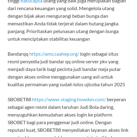
tinggi
Ratucapsa
utang yang baik juga merupakan bagian
dari rencana keuangan yang solid. Mengelola utang
dengan bijak akan mengurangi beban bunga dan
memastikan Anda tidak terjerat dalam hutang jangka
panjang. Prioritaskan pelunasan utang dengan bunga
untuk menciptakan stabilitas keuangan
Bandarqq
https://ams.caahep.org/
login sebagai situs
resmi penyedia judi bandar qq online server pkv yang
menjadi daya tarik bagi pecinta judi bandar meja putar
dengan akses online menggunakan uang asli untuk
kualitas permainan yang sudah lolos ujicoba tahun 2025
SBOBET88
https://www-staging.howden.com/
berperan
sebagai agen resmi dalam taruhan Judi Bola daring,
menyuguhkan kemudahan akses login ke platform
SBOBET bagi para penggemar judi online. Dengan
reputasi kuat, SBOBET88 menyediakan layanan akses link