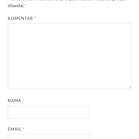
ditandai
*
KOMENTAR
*
NAMA
*
EMAIL
*