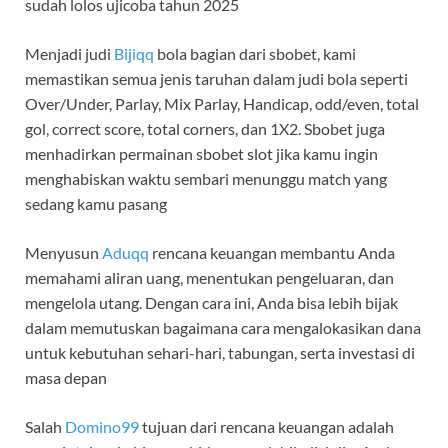
sudah lolos ujicoba tahun 2025
Menjadi judi
Bijiqq
bola bagian dari sbobet, kami
memastikan semua jenis taruhan dalam judi bola seperti
Over/Under, Parlay, Mix Parlay, Handicap, odd/even, total
gol, correct score, total corners, dan 1X2. Sbobet juga
menhadirkan permainan sbobet slot jika kamu ingin
menghabiskan waktu sembari menunggu match yang
sedang kamu pasang
Menyusun
Aduqq
rencana keuangan membantu Anda
memahami aliran uang, menentukan pengeluaran, dan
mengelola utang. Dengan cara ini, Anda bisa lebih bijak
dalam memutuskan bagaimana cara mengalokasikan dana
untuk kebutuhan sehari-hari, tabungan, serta investasi di
masa depan
Salah
Domino99
tujuan dari rencana keuangan adalah