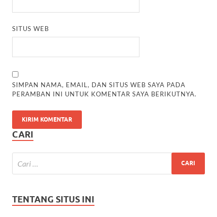
SITUS WEB
SIMPAN NAMA, EMAIL, DAN SITUS WEB SAYA PADA
PERAMBAN INI UNTUK KOMENTAR SAYA BERIKUTNYA.
CARI
TENTANG SITUS INI