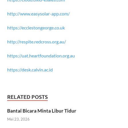
http://www.easysolar-app.com/
https://ecclestongeorge.co.uk
http://respite.redcross.org.au/
https://uat.heartfoundation.org.au
https://desk.calvin.ac.id
RELATED POSTS
Bantal Bicara Minta Libur Tidur
Mei 23, 2026