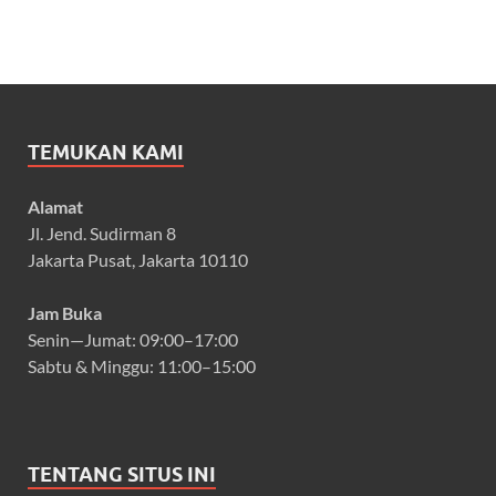
TEMUKAN KAMI
Alamat
Jl. Jend. Sudirman 8
Jakarta Pusat, Jakarta 10110
Jam Buka
Senin—Jumat: 09:00–17:00
Sabtu & Minggu: 11:00–15:00
TENTANG SITUS INI