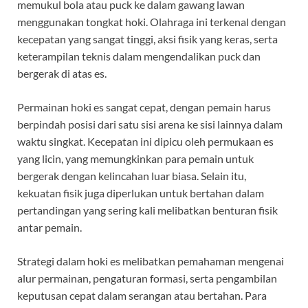
memukul bola atau puck ke dalam gawang lawan
menggunakan tongkat hoki. Olahraga ini terkenal dengan
kecepatan yang sangat tinggi, aksi fisik yang keras, serta
keterampilan teknis dalam mengendalikan puck dan
bergerak di atas es.
Permainan hoki es sangat cepat, dengan pemain harus
berpindah posisi dari satu sisi arena ke sisi lainnya dalam
waktu singkat. Kecepatan ini dipicu oleh permukaan es
yang licin, yang memungkinkan para pemain untuk
bergerak dengan kelincahan luar biasa. Selain itu,
kekuatan fisik juga diperlukan untuk bertahan dalam
pertandingan yang sering kali melibatkan benturan fisik
antar pemain.
Strategi dalam hoki es melibatkan pemahaman mengenai
alur permainan, pengaturan formasi, serta pengambilan
keputusan cepat dalam serangan atau bertahan. Para