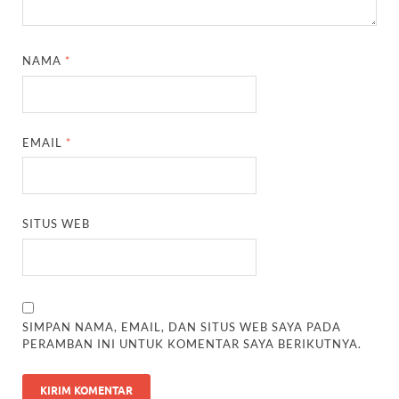
NAMA
*
EMAIL
*
SITUS WEB
SIMPAN NAMA, EMAIL, DAN SITUS WEB SAYA PADA
PERAMBAN INI UNTUK KOMENTAR SAYA BERIKUTNYA.