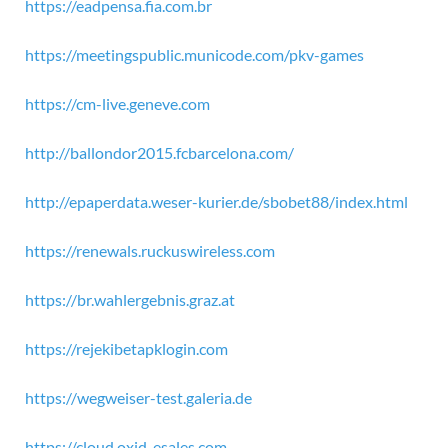
https://eadpensa.fia.com.br
https://meetingspublic.municode.com/pkv-games
https://cm-live.geneve.com
http://ballondor2015.fcbarcelona.com/
http://epaperdata.weser-kurier.de/sbobet88/index.html
https://renewals.ruckuswireless.com
https://br.wahlergebnis.graz.at
https://rejekibetapklogin.com
https://wegweiser-test.galeria.de
https://cloud.oxid-esales.com