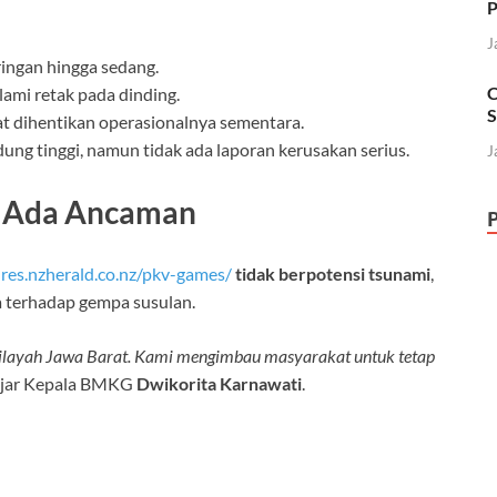
P
J
ingan hingga sedang.
C
ami retak pada dinding.
S
t dihentikan operasionalnya sementara.
ung tinggi, namun tidak ada laporan kerusakan serius.
J
k Ada Ancaman
ures.nzherald.co.nz/pkv-games/
tidak berpotensi tsunami
,
 terhadap gempa susulan.
i wilayah Jawa Barat. Kami mengimbau masyarakat untuk tetap
jar Kepala BMKG
Dwikorita Karnawati
.