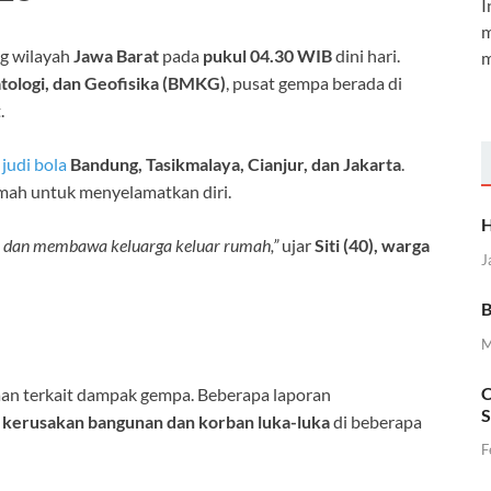
I
m
g wilayah
Jawa Barat
pada
pukul 04.30 WIB
dini hari.
m
tologi, dan Geofisika (BMKG)
, pusat gempa berada di
.
i
judi bola
Bandung, Tasikmalaya, Cianjur, dan Jakarta
.
umah untuk menyelamatkan diri.
H
un dan membawa keluarga keluar rumah,”
ujar
Siti (40), warga
J
B
M
C
an terkait dampak gempa. Beberapa laporan
S
kerusakan bangunan dan korban luka-luka
di beberapa
F