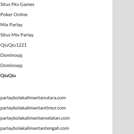
Situs Pkv Games
Poker Online
Mix Parlay
Situs Mix Parlay
QiuQiu1221
Dominoqq
Dominoqq
QiuQiu
parlaybolakalimantanutara.com
parlaybolakalimantantimur.com
parlaybolakalimantanselatan.com
parlaybolakalimantantengah.com