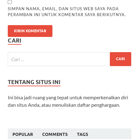
SIMPAN NAMA, EMAIL, DAN SITUS WEB SAYA PADA
PERAMBAN INI UNTUK KOMENTAR SAYA BERIKUTNYA.
CARI
TENTANG SITUS INI
Ini bisa jadi ruang yang tepat untuk memperkenalkan diri
dan situs Anda, atau menuliskan daftar penghargaan.
POPULAR
COMMENTS
TAGS