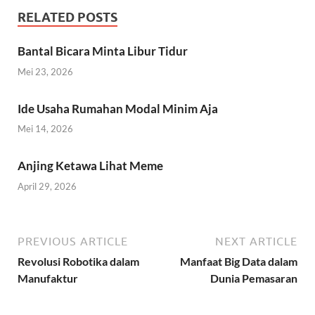
RELATED POSTS
Bantal Bicara Minta Libur Tidur
Mei 23, 2026
Ide Usaha Rumahan Modal Minim Aja
Mei 14, 2026
Anjing Ketawa Lihat Meme
April 29, 2026
PREVIOUS ARTICLE
NEXT ARTICLE
Revolusi Robotika dalam
Manfaat Big Data dalam
Manufaktur
Dunia Pemasaran