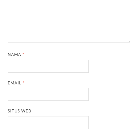
NAMA
*
EMAIL
*
SITUS WEB