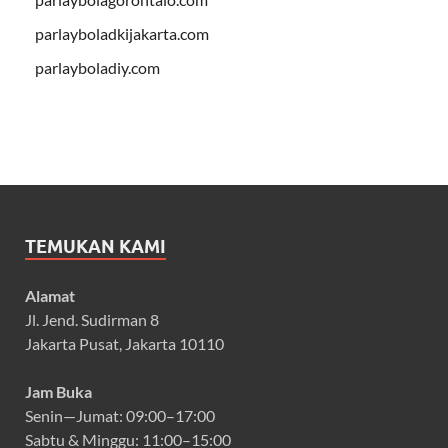
parlayboladkijakarta.com
parlayboladiy.com
TEMUKAN KAMI
Alamat
Jl. Jend. Sudirman 8
Jakarta Pusat, Jakarta 10110
Jam Buka
Senin—Jumat: 09:00–17:00
Sabtu & Minggu: 11:00–15:00