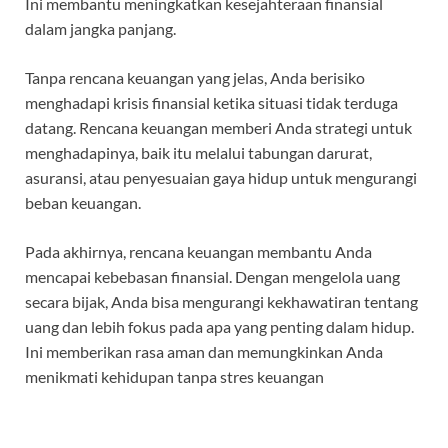
Ini membantu meningkatkan kesejahteraan finansial
dalam jangka panjang.
Tanpa rencana keuangan yang jelas, Anda berisiko
menghadapi krisis finansial ketika situasi tidak terduga
datang. Rencana keuangan memberi Anda strategi untuk
menghadapinya, baik itu melalui tabungan darurat,
asuransi, atau penyesuaian gaya hidup untuk mengurangi
beban keuangan.
Pada akhirnya, rencana keuangan membantu Anda
mencapai kebebasan finansial. Dengan mengelola uang
secara bijak, Anda bisa mengurangi kekhawatiran tentang
uang dan lebih fokus pada apa yang penting dalam hidup.
Ini memberikan rasa aman dan memungkinkan Anda
menikmati kehidupan tanpa stres keuangan