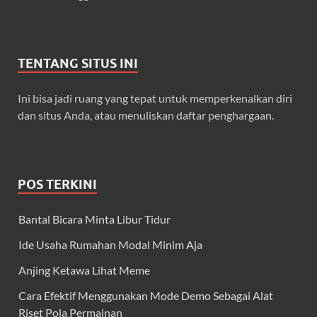
TENTANG SITUS INI
Ini bisa jadi ruang yang tepat untuk memperkenalkan diri
dan situs Anda, atau menuliskan daftar penghargaan.
POS TERKINI
Bantal Bicara Minta Libur Tidur
Ide Usaha Rumahan Modal Minim Aja
Anjing Ketawa Lihat Meme
Cara Efektif Menggunakan Mode Demo Sebagai Alat
Riset Pola Permainan