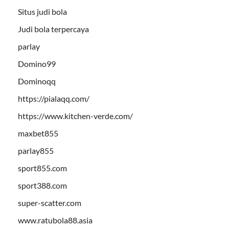
Situs judi bola
Judi bola terpercaya
parlay
Domino99
Dominoqq
https://pialaqq.com/
https://www.kitchen-verde.com/
maxbet855
parlay855
sport855.com
sport388.com
super-scatter.com
www.ratubola88.asia