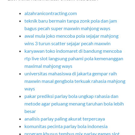
alzahranicontracting.com
teknik baru bermain tanpa zonk pola dan jam
bagus pecah super maxwin mahjong ways
awal mula joko mencoba pola sejajar mahjong
wins 3 turun scatter sejajar pecah maxwin
karyawan toko indomaret di bandung mencoba
rtp live slot langsung pahami pola kemenanggan
maximal mahjong ways
universitas mahasiswa di jakarta gempar raih
maxwin masal gengbola terkuak rahasia mahjong
ways
pakar prediksi parlay bola ungkap rahasia dan
metode agar peluang menang taruhan bola lebih
besar
analisis parlay paling akurat terpercaya
komunitas pecinta parlay bola indonesia
program khusus tembus mix parlay games slot