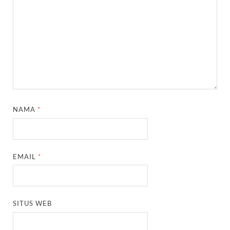
NAMA
*
EMAIL
*
SITUS WEB