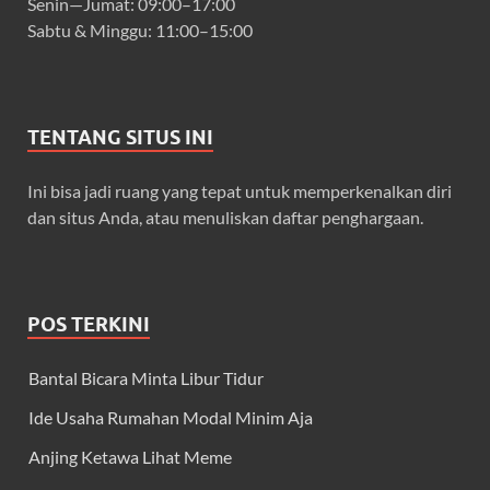
Senin—Jumat: 09:00–17:00
Sabtu & Minggu: 11:00–15:00
TENTANG SITUS INI
Ini bisa jadi ruang yang tepat untuk memperkenalkan diri
dan situs Anda, atau menuliskan daftar penghargaan.
POS TERKINI
Bantal Bicara Minta Libur Tidur
Ide Usaha Rumahan Modal Minim Aja
Anjing Ketawa Lihat Meme