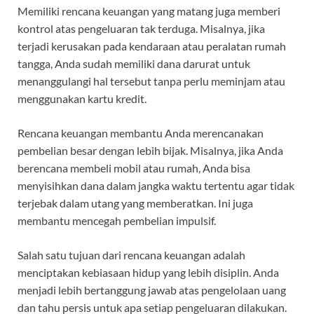
Memiliki rencana keuangan yang matang juga memberi
kontrol atas pengeluaran tak terduga. Misalnya, jika
terjadi kerusakan pada kendaraan atau peralatan rumah
tangga, Anda sudah memiliki dana darurat untuk
menanggulangi hal tersebut tanpa perlu meminjam atau
menggunakan kartu kredit.
Rencana keuangan membantu Anda merencanakan
pembelian besar dengan lebih bijak. Misalnya, jika Anda
berencana membeli mobil atau rumah, Anda bisa
menyisihkan dana dalam jangka waktu tertentu agar tidak
terjebak dalam utang yang memberatkan. Ini juga
membantu mencegah pembelian impulsif.
Salah satu tujuan dari rencana keuangan adalah
menciptakan kebiasaan hidup yang lebih disiplin. Anda
menjadi lebih bertanggung jawab atas pengelolaan uang
dan tahu persis untuk apa setiap pengeluaran dilakukan.