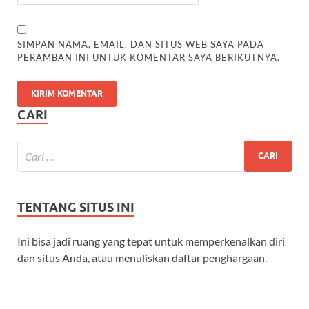
SIMPAN NAMA, EMAIL, DAN SITUS WEB SAYA PADA
PERAMBAN INI UNTUK KOMENTAR SAYA BERIKUTNYA.
CARI
TENTANG SITUS INI
Ini bisa jadi ruang yang tepat untuk memperkenalkan diri
dan situs Anda, atau menuliskan daftar penghargaan.