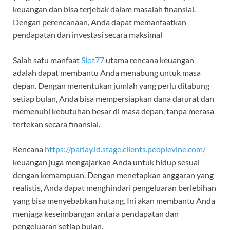
keuangan dan bisa terjebak dalam masalah finansial.
Dengan perencanaan, Anda dapat memanfaatkan
pendapatan dan investasi secara maksimal
Salah satu manfaat
Slot77
utama rencana keuangan
adalah dapat membantu Anda menabung untuk masa
depan. Dengan menentukan jumlah yang perlu ditabung
setiap bulan, Anda bisa mempersiapkan dana darurat dan
memenuhi kebutuhan besar di masa depan, tanpa merasa
tertekan secara finansial.
Rencana
https://parlay.id.stage.clients.peoplevine.com/
keuangan juga mengajarkan Anda untuk hidup sesuai
dengan kemampuan. Dengan menetapkan anggaran yang
realistis, Anda dapat menghindari pengeluaran berlebihan
yang bisa menyebabkan hutang. Ini akan membantu Anda
menjaga keseimbangan antara pendapatan dan
pengeluaran setiap bulan.