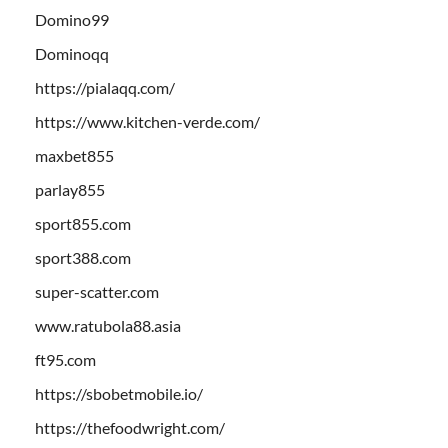
Domino99
Dominoqq
https://pialaqq.com/
https://www.kitchen-verde.com/
maxbet855
parlay855
sport855.com
sport388.com
super-scatter.com
www.ratubola88.asia
ft95.com
https://sbobetmobile.io/
https://thefoodwright.com/