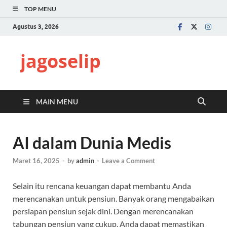
TOP MENU
Agustus 3, 2026
jagoselip
MAIN MENU
AI dalam Dunia Medis
Maret 16, 2025
-
by
admin
-
Leave a Comment
Selain itu rencana keuangan dapat membantu Anda
merencanakan untuk pensiun. Banyak orang mengabaikan
persiapan pensiun sejak dini. Dengan merencanakan
tabungan pensiun yang cukup, Anda dapat memastikan