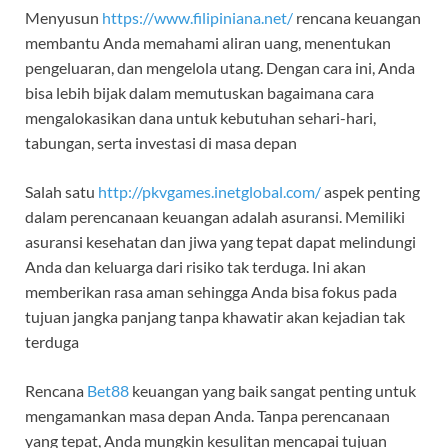
Menyusun
https://www.filipiniana.net/
rencana keuangan
membantu Anda memahami aliran uang, menentukan
pengeluaran, dan mengelola utang. Dengan cara ini, Anda
bisa lebih bijak dalam memutuskan bagaimana cara
mengalokasikan dana untuk kebutuhan sehari-hari,
tabungan, serta investasi di masa depan
Salah satu
http://pkvgames.inetglobal.com/
aspek penting
dalam perencanaan keuangan adalah asuransi. Memiliki
asuransi kesehatan dan jiwa yang tepat dapat melindungi
Anda dan keluarga dari risiko tak terduga. Ini akan
memberikan rasa aman sehingga Anda bisa fokus pada
tujuan jangka panjang tanpa khawatir akan kejadian tak
terduga
Rencana
Bet88
keuangan yang baik sangat penting untuk
mengamankan masa depan Anda. Tanpa perencanaan
yang tepat, Anda mungkin kesulitan mencapai tujuan