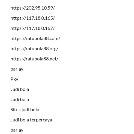
https://202.95.10.59/
https://117.18.0.165/
https://117.18.0.167/
https://ratubola88.com/
https://ratubola88.org/
https://ratubola88.net/
parlay
Pkv
Judi bola
Judi bola
Situs judi bola
Judi bola terpercaya
parlay