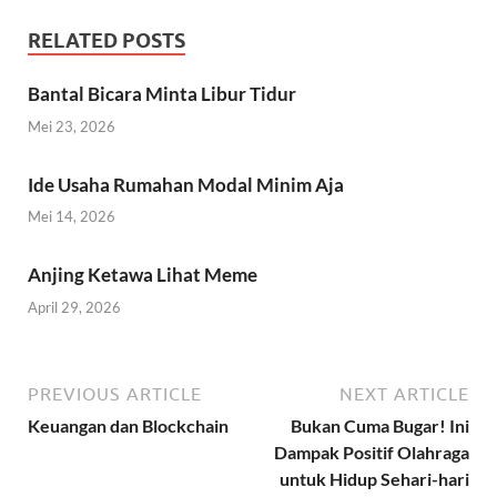
RELATED POSTS
Bantal Bicara Minta Libur Tidur
Mei 23, 2026
Ide Usaha Rumahan Modal Minim Aja
Mei 14, 2026
Anjing Ketawa Lihat Meme
April 29, 2026
PREVIOUS ARTICLE
NEXT ARTICLE
Keuangan dan Blockchain
Bukan Cuma Bugar! Ini
Dampak Positif Olahraga
untuk Hidup Sehari-hari