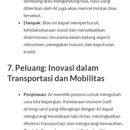
seimbang atau mengandung bias, hasil yang
diberikan oleh AI juga akan mencerminkan bias
tersebut.
Dampak
: Bias ini dapat memperburuk
ketidaksetaraan sosial dan menyebabkan
diskriminasi, terutama dalam bidang seperti
rekrutmen, penegakan hukum, dan keputusan
kredit.
7.
Peluang: Inovasi dalam
Transportasi dan Mobilitas
Penjelasan
: AI memiliki potensi untuk mengubah
cara kita bepergian. Kendaraan otonom (self-
driving cars) yang dilengkapi dengan AI dapat
mengurangi kecelakaan lalu lintas, meningkatkan
efisiensi transportasi, dan mengurangi kemacetan.