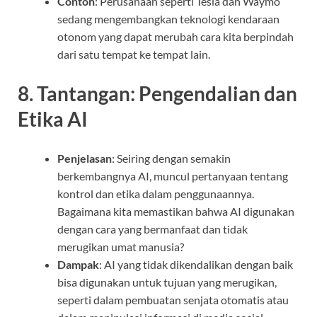
Contoh
: Perusahaan seperti Tesla dan Waymo
sedang mengembangkan teknologi kendaraan
otonom yang dapat merubah cara kita berpindah
dari satu tempat ke tempat lain.
8.
Tantangan: Pengendalian dan
Etika AI
Penjelasan
: Seiring dengan semakin
berkembangnya AI, muncul pertanyaan tentang
kontrol dan etika dalam penggunaannya.
Bagaimana kita memastikan bahwa AI digunakan
dengan cara yang bermanfaat dan tidak
merugikan umat manusia?
Dampak
: AI yang tidak dikendalikan dengan baik
bisa digunakan untuk tujuan yang merugikan,
seperti dalam pembuatan senjata otomatis atau