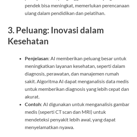
pendek bisa meningkat, memerlukan perencanaan
ulang dalam pendidikan dan pelatihan.
3.
Peluang: Inovasi dalam
Kesehatan
Penjelasan
: AI memberikan peluang besar untuk
meningkatkan layanan kesehatan, seperti dalam
diagnosis, perawatan, dan manajemen rumah
sakit. Algoritma AI dapat menganalisis data medis
untuk memberikan diagnosis yang lebih cepat dan
akurat.
Contoh
: AI digunakan untuk menganalisis gambar
medis (seperti CT scan dan MRI) untuk
mendeteksi penyakit lebih awal, yang dapat
menyelamatkan nyawa.