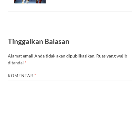
Tinggalkan Balasan
Alamat email Anda tidak akan dipublikasikan.
Ruas yang wajib
ditandai
*
KOMENTAR
*