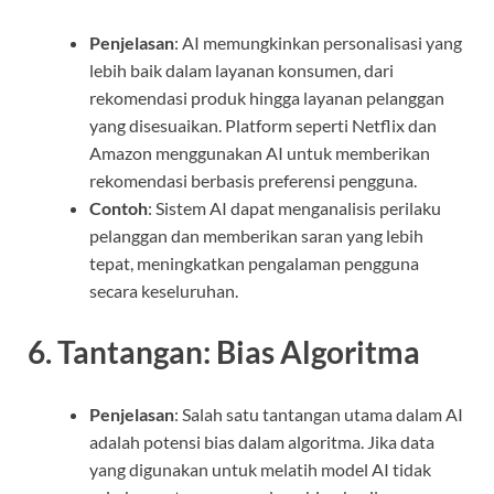
Penjelasan
: AI memungkinkan personalisasi yang
lebih baik dalam layanan konsumen, dari
rekomendasi produk hingga layanan pelanggan
yang disesuaikan. Platform seperti Netflix dan
Amazon menggunakan AI untuk memberikan
rekomendasi berbasis preferensi pengguna.
Contoh
: Sistem AI dapat menganalisis perilaku
pelanggan dan memberikan saran yang lebih
tepat, meningkatkan pengalaman pengguna
secara keseluruhan.
6.
Tantangan: Bias Algoritma
Penjelasan
: Salah satu tantangan utama dalam AI
adalah potensi bias dalam algoritma. Jika data
yang digunakan untuk melatih model AI tidak