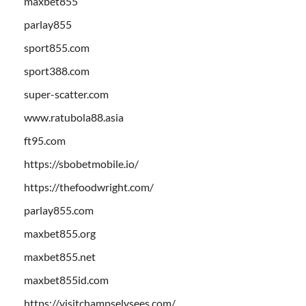
maxbet855
parlay855
sport855.com
sport388.com
super-scatter.com
www.ratubola88.asia
ft95.com
https://sbobetmobile.io/
https://thefoodwright.com/
parlay855.com
maxbet855.org
maxbet855.net
maxbet855id.com
https://visitchampselysees.com/