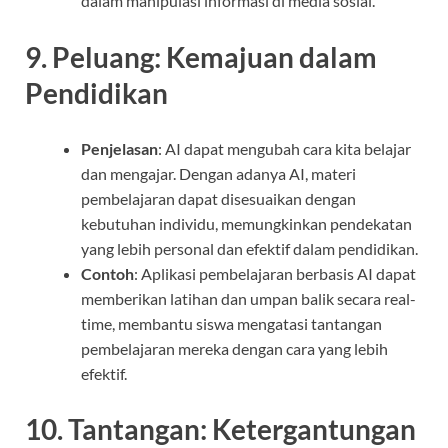
dalam manipulasi informasi di media sosial.
9.
Peluang: Kemajuan dalam
Pendidikan
Penjelasan
: AI dapat mengubah cara kita belajar
dan mengajar. Dengan adanya AI, materi
pembelajaran dapat disesuaikan dengan
kebutuhan individu, memungkinkan pendekatan
yang lebih personal dan efektif dalam pendidikan.
Contoh
: Aplikasi pembelajaran berbasis AI dapat
memberikan latihan dan umpan balik secara real-
time, membantu siswa mengatasi tantangan
pembelajaran mereka dengan cara yang lebih
efektif.
10.
Tantangan: Ketergantungan