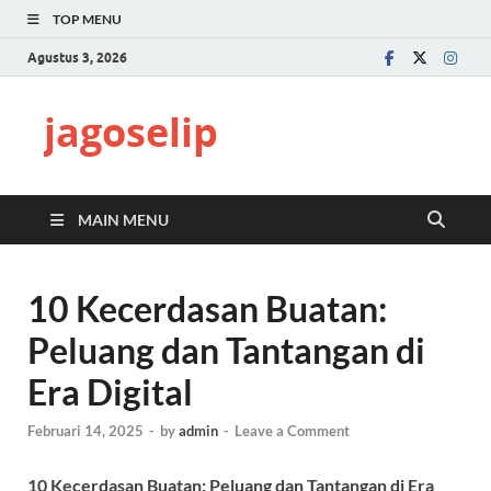
TOP MENU
Agustus 3, 2026
jagoselip
MAIN MENU
10 Kecerdasan Buatan:
Peluang dan Tantangan di
Era Digital
Februari 14, 2025
-
by
admin
-
Leave a Comment
10 Kecerdasan Buatan: Peluang dan Tantangan di Era