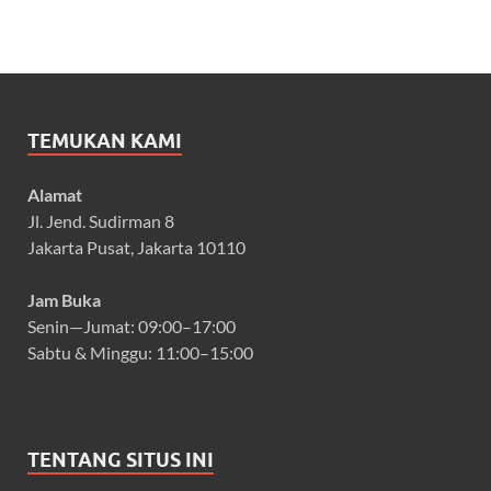
TEMUKAN KAMI
Alamat
Jl. Jend. Sudirman 8
Jakarta Pusat, Jakarta 10110
Jam Buka
Senin—Jumat: 09:00–17:00
Sabtu & Minggu: 11:00–15:00
TENTANG SITUS INI