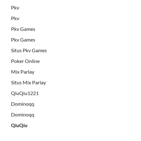
Pkv
Pkv
Pkv Games
Pkv Games
Situs Pkv Games
Poker Online
Mix Parlay
Situs Mix Parlay
QiuQiu1221
Dominoqq
Dominoqq
QiuQiu